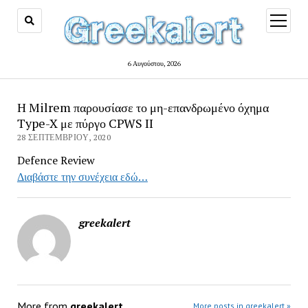
open
menu
6 Αυγούστου, 2026
Η Milrem παρουσίασε το μη-επανδρωμένο όχημα
Type-X με πύργο CPWS II
28 ΣΕΠΤΕΜΒΡΊΟΥ, 2020
Defence Review
Διαβάστε την συνέχεια εδώ…
greekalert
More from
greekalert
More posts in greekalert »