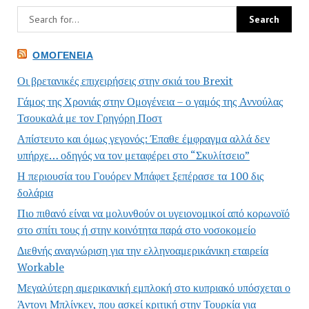
ΟΜΟΓΈΝΕΙΑ
Οι βρετανικές επιχειρήσεις στην σκιά του Brexit
Γάμος της Χρονιάς στην Ομογένεια – ο γαμός της Αννούλας
Τσουκαλά με τον Γρηγόρη Ποστ
Απίστευτο και όμως γεγονός: Έπαθε έμφραγμα αλλά δεν
υπήρχε… οδηγός να τον μεταφέρει στο “Σκυλίτσειο”
Η περιουσία του Γουόρεν Μπάφετ ξεπέρασε τα 100 δις
δολάρια
Πιο πιθανό είναι να μολυνθούν οι υγειονομικοί από κορωνοϊό
στο σπίτι τους ή στην κοινότητα παρά στο νοσοκομείο
Διεθνής αναγνώριση για την ελληνοαμερικάνικη εταιρεία
Workable
Μεγαλύτερη αμερικανική εμπλοκή στο κυπριακό υπόσχεται ο
Άντονι Μπλίνκεν, που ασκεί κριτική στην Τουρκία για