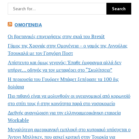
ΟΜΟΓΈΝΕΙΑ
Οι βρετανικές επιχειρήσεις στην σκιά του Brexit
Γάμος της Χρονιάς στην Ομογένεια – ο γαμός της Αννούλας
Τσουκαλά με τον Γρηγόρη Ποστ
Απίστευτο και όμως γεγονός: Έπαθε έμφραγμα αλλά δεν
υπήρχε… οδηγός να τον μεταφέρει στο “Σκυλίτσειο”
Η περιουσία του Γουόρεν Μπάφετ ξεπέρασε τα 100 δις
δολάρια
Πιο πιθανό είναι να μολυνθούν οι υγειονομικοί από κορωνοϊό
στο σπίτι τους ή στην κοινότητα παρά στο νοσοκομείο
Διεθνής αναγνώριση για την ελληνοαμερικάνικη εταιρεία
Workable
Μεγαλύτερη αμερικανική εμπλοκή στο κυπριακό υπόσχεται ο
Άντονι Μπλίνκεν, που ασκεί κριτική στην Τουρκία για