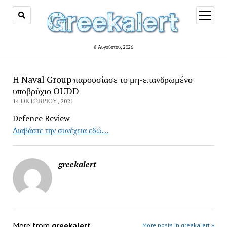
open
menu
8 Αυγούστου, 2026
Η Naval Group παρουσίασε το μη-επανδρωμένο
υποβρύχιο OUDD
14 ΟΚΤΩΒΡΊΟΥ, 2021
Defence Review
Διαβάστε την συνέχεια εδώ…
greekalert
More from
greekalert
More posts in greekalert »