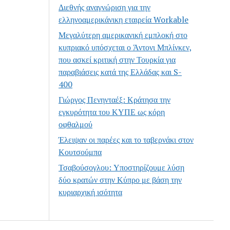
Διεθνής αναγνώριση για την
ελληνοαμερικάνικη εταιρεία Workable
Μεγαλύτερη αμερικανική εμπλοκή στο
κυπριακό υπόσχεται ο Άντονι Μπλίνκεν,
που ασκεί κριτική στην Τουρκία για
παραβιάσεις κατά της Ελλάδας και S-
400
Γιώργος Πενηνταέξ: Κράτησα την
εγκυρότητα του ΚΥΠΕ ως κόρη
οφθαλμού
Έλειψαν οι παρέες και το ταβερνάκι στον
Κουτσούμπα
Τσαβούσογλου: Υποστηρίζουμε λύση
δύο κρατών στην Κύπρο με βάση την
κυριαρχική ισότητα