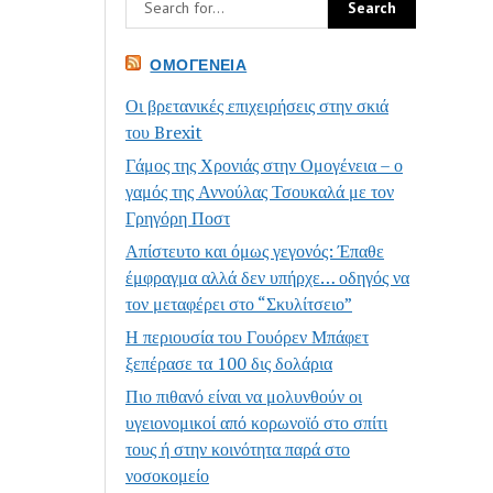
ΟΜΟΓΈΝΕΙΑ
Οι βρετανικές επιχειρήσεις στην σκιά
του Brexit
Γάμος της Χρονιάς στην Ομογένεια – ο
γαμός της Αννούλας Τσουκαλά με τον
Γρηγόρη Ποστ
Απίστευτο και όμως γεγονός: Έπαθε
έμφραγμα αλλά δεν υπήρχε… οδηγός να
τον μεταφέρει στο “Σκυλίτσειο”
Η περιουσία του Γουόρεν Μπάφετ
ξεπέρασε τα 100 δις δολάρια
Πιο πιθανό είναι να μολυνθούν οι
υγειονομικοί από κορωνοϊό στο σπίτι
τους ή στην κοινότητα παρά στο
νοσοκομείο