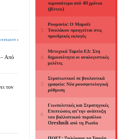
greekalert »
 – Από
ει τον