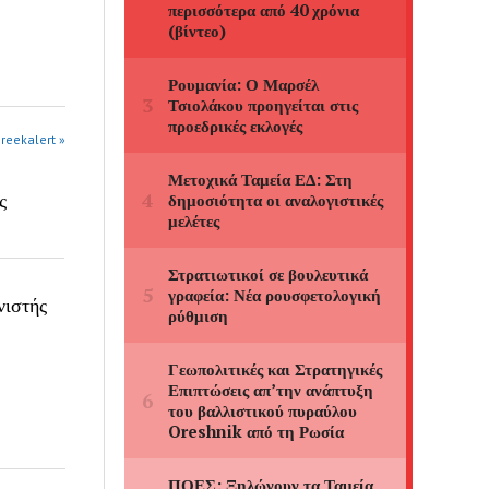
greekalert »
ς
νιστής