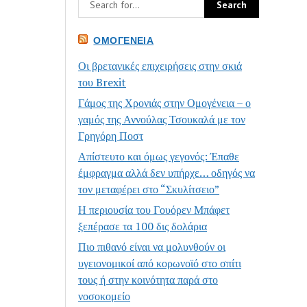
ΟΜΟΓΈΝΕΙΑ
Οι βρετανικές επιχειρήσεις στην σκιά
του Brexit
Γάμος της Χρονιάς στην Ομογένεια – ο
γαμός της Αννούλας Τσουκαλά με τον
Γρηγόρη Ποστ
Απίστευτο και όμως γεγονός: Έπαθε
έμφραγμα αλλά δεν υπήρχε… οδηγός να
τον μεταφέρει στο “Σκυλίτσειο”
Η περιουσία του Γουόρεν Μπάφετ
ξεπέρασε τα 100 δις δολάρια
Πιο πιθανό είναι να μολυνθούν οι
υγειονομικοί από κορωνοϊό στο σπίτι
τους ή στην κοινότητα παρά στο
νοσοκομείο