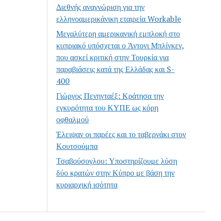
Διεθνής αναγνώριση για την
ελληνοαμερικάνικη εταιρεία Workable
Μεγαλύτερη αμερικανική εμπλοκή στο
κυπριακό υπόσχεται ο Άντονι Μπλίνκεν,
που ασκεί κριτική στην Τουρκία για
παραβιάσεις κατά της Ελλάδας και S-
400
Γιώργος Πενηνταέξ: Κράτησα την
εγκυρότητα του ΚΥΠΕ ως κόρη
οφθαλμού
Έλειψαν οι παρέες και το ταβερνάκι στον
Κουτσούμπα
Τσαβούσογλου: Υποστηρίζουμε λύση
δύο κρατών στην Κύπρο με βάση την
κυριαρχική ισότητα