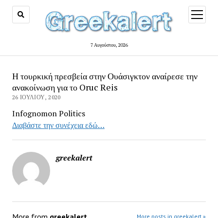
open
menu
7 Αυγούστου, 2026
Η τουρκική πρεσβεία στην Ουάσιγκτον αναίρεσε την
ανακοίνωση για το Oruc Reis
26 ΙΟΥΛΊΟΥ, 2020
Infognomon Politics
Διαβάστε την συνέχεια εδώ…
greekalert
More from
greekalert
More posts in greekalert »