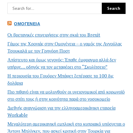
ΟΜΟΓΈΝΕΙΑ
Οι βρετανικές επιχειρήσεις στην σκιά του Brexit
Γάμος της Χρονιάς στην Ομογένεια – ο γαμός της Αννούλας
Τσουκαλά με τον Γρηγόρη Ποστ
Απίστευτο και όμως γεγονός: Έπαθε έμφραγμα αλλά δεν
υπήρχε… οδηγός να τον μεταφέρει στο “Σκυλίτσειο”
Η περιουσία του Γουόρεν Μπάφετ ξεπέρασε τα 100 δις
δολάρια
Πιο πιθανό είναι να μολυνθούν οι υγειονομικοί από κορωνοϊό
στο σπίτι τους ή στην κοινότητα παρά στο νοσοκομείο
Διεθνής αναγνώριση για την ελληνοαμερικάνικη εταιρεία
Workable
Μεγαλύτερη αμερικανική εμπλοκή στο κυπριακό υπόσχεται ο
Άντονι Μπλίνκεν, που ασκεί κριτική στην Τουρκία για