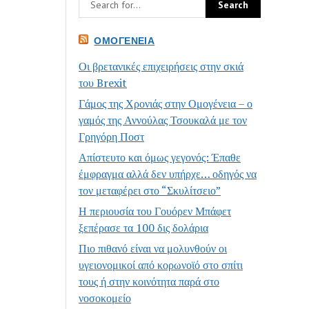
ΟΜΟΓΈΝΕΙΑ
Οι βρετανικές επιχειρήσεις στην σκιά
του Brexit
Γάμος της Χρονιάς στην Ομογένεια – ο
γαμός της Αννούλας Τσουκαλά με τον
Γρηγόρη Ποστ
Απίστευτο και όμως γεγονός: Έπαθε
έμφραγμα αλλά δεν υπήρχε… οδηγός να
τον μεταφέρει στο “Σκυλίτσειο”
Η περιουσία του Γουόρεν Μπάφετ
ξεπέρασε τα 100 δις δολάρια
Πιο πιθανό είναι να μολυνθούν οι
υγειονομικοί από κορωνοϊό στο σπίτι
τους ή στην κοινότητα παρά στο
νοσοκομείο