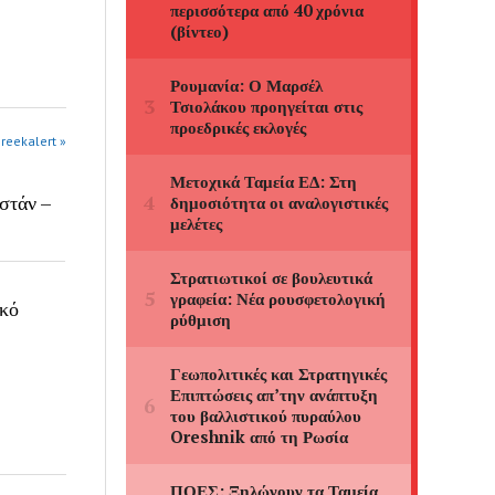
greekalert »
στάν –
ικό