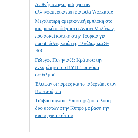
Διεθνής αναγνώριση για την
ελληνοαμερικάνικη εταιρεία Workable
Μεγαλύτερη αμερικανική εμπλοκή στο
κυπριακό υπόσχεται ο Άντονι Μπλίνκεν,
που ασκεί κριτική στην Τουρκία για
παραβιάσεις κατά της Ελλάδας και S-
400
Γιώργος Πενηνταέξ: Κράτησα την
εγκυρότητα του ΚΥΠΕ ως κόρη
οφθαλμού
Έλειψαν οι παρέες και το ταβερνάκι στον
Κουτσούμπα
Τσαβούσογλου: Υποστηρίζουμε λύση
δύο κρατών στην Κύπρο με βάση την
κυριαρχική ισότητα