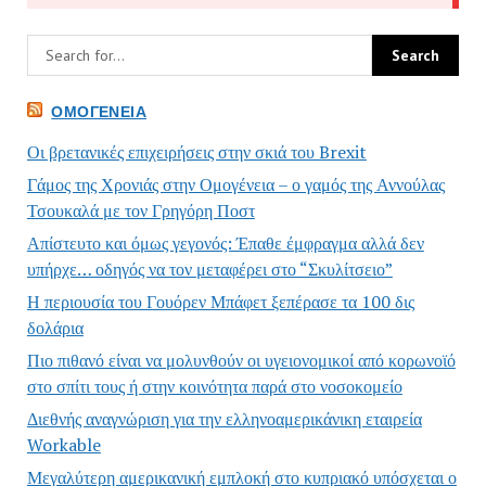
ΟΜΟΓΈΝΕΙΑ
Οι βρετανικές επιχειρήσεις στην σκιά του Brexit
Γάμος της Χρονιάς στην Ομογένεια – ο γαμός της Αννούλας
Τσουκαλά με τον Γρηγόρη Ποστ
Απίστευτο και όμως γεγονός: Έπαθε έμφραγμα αλλά δεν
υπήρχε… οδηγός να τον μεταφέρει στο “Σκυλίτσειο”
Η περιουσία του Γουόρεν Μπάφετ ξεπέρασε τα 100 δις
δολάρια
Πιο πιθανό είναι να μολυνθούν οι υγειονομικοί από κορωνοϊό
στο σπίτι τους ή στην κοινότητα παρά στο νοσοκομείο
Διεθνής αναγνώριση για την ελληνοαμερικάνικη εταιρεία
Workable
Μεγαλύτερη αμερικανική εμπλοκή στο κυπριακό υπόσχεται ο