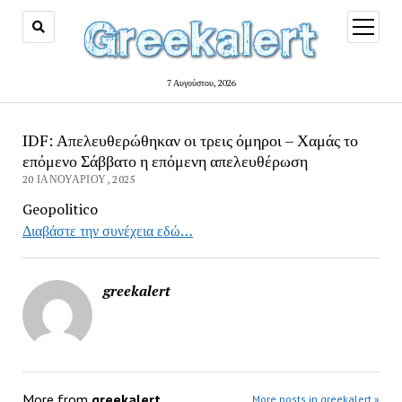
open
menu
7 Αυγούστου, 2026
IDF: Απελευθερώθηκαν οι τρεις όμηροι – Χαμάς το
επόμενο Σάββατο η επόμενη απελευθέρωση
20 ΙΑΝΟΥΑΡΊΟΥ, 2025
Geopolitico
Διαβάστε την συνέχεια εδώ…
greekalert
More from
greekalert
More posts in greekalert »