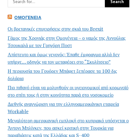
ΟΜΟΓΈΝΕΙΑ
Οι βρετανικές επιχειρήσεις στην σκιά του Brexit
Γάμος της Χρονιάς στην Ομογένεια – ο γαμός της Αννούλας
Τσουκαλά με τον Γρηγόρη Ποστ
Απίστευτο και όμως γεγονός: Έπαθε έμφραγμα αλλά δεν
υπήρχε… οδηγός να τον μεταφέρει στο “Σκυλίτσειο”
Η περιουσία του Γουόρεν Μπάφετ ξεπέρασε τα 100 δις
δολάρια
Πιο πιθανό είναι να μολυνθούν οι υγειονομικοί από κορωνοϊό
στο σπίτι τους ή στην κοινότητα παρά στο νοσοκομείο
Διεθνής αναγνώριση για την ελληνοαμερικάνικη εταιρεία
Workable
Μεγαλύτερη αμερικανική εμπλοκή στο κυπριακό υπόσχεται ο
Άντονι Μπλίνκεν, που ασκεί κριτική στην Τουρκία για
παραβιάσεις κατά της Ελλάδας και S-400