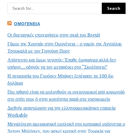
ΟΜΟΓΈΝΕΙΑ
Οι βρετανικές επιχειρήσεις στην σκιά του Brexit
Γάμος της Χρονιάς στην Ομογένεια – ο γαμός της Αννούλας
Τσουκαλά με τον Γρηγόρη Ποστ
Απίστευτο και όμως γεγονός: Έπαθε έμφραγμα αλλά δεν
υπήρχε… οδηγός να τον μεταφέρει στο “Σκυλίτσειο”
Η περιουσία του Γουόρεν Μπάφετ ξεπέρασε τα 100 δις
δολάρια
Πιο πιθανό είναι να μολυνθούν οι υγειονομικοί από κορωνοϊό
στο σπίτι τους ή στην κοινότητα παρά στο νοσοκομείο
Διεθνής αναγνώριση για την ελληνοαμερικάνικη εταιρεία
Workable
Μεγαλύτερη αμερικανική εμπλοκή στο κυπριακό υπόσχεται ο
Άντονι Μπλίνκεν, που ασκεί κριτική στην Τουρκία για