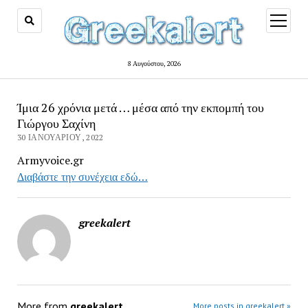
open
menu
8 Αυγούστου, 2026
Ίμια 26 χρόνια μετά … μέσα από την εκπομπή του
Γιώργου Σαχίνη
30 ΙΑΝΟΥΑΡΊΟΥ, 2022
Armyvoice.gr
Διαβάστε την συνέχεια εδώ…
greekalert
More from
greekalert
More posts in greekalert »