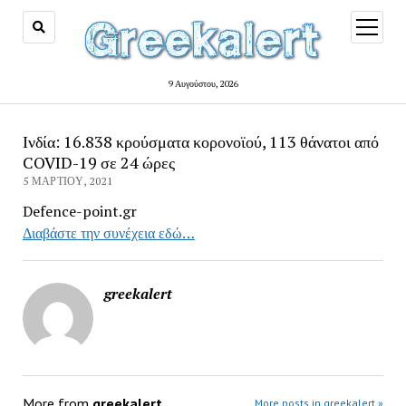
open
menu
9 Αυγούστου, 2026
Ινδία: 16.838 κρούσματα κορονοϊού, 113 θάνατοι από
COVID-19 σε 24 ώρες
5 ΜΑΡΤΊΟΥ, 2021
Defence-point.gr
Διαβάστε την συνέχεια εδώ…
greekalert
More from
greekalert
More posts in greekalert »