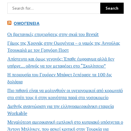
ΟΜΟΓΈΝΕΙΑ
Οι βρετανικές επιχειρήσεις στην σκιά του Brexit
Γάμος της Χρονιάς στην Ομογένεια – ο γαμός της Αννούλας
Τσουκαλά με τον Γρηγόρη Ποστ
Απίστευτο και όμως γεγονός: Έπαθε έμφραγμα αλλά δεν
υπήρχε… οδηγός να τον μεταφέρει στο “Σκυλίτσειο”
Η περιουσία του Γουόρεν Μπάφετ ξεπέρασε τα 100 δις
δολάρια
Πιο πιθανό είναι να μολυνθούν οι υγειονομικοί από κορωνοϊό
στο σπίτι τους ή στην κοινότητα παρά στο νοσοκομείο
Διεθνής αναγνώριση για την ελληνοαμερικάνικη εταιρεία
Workable
Μεγαλύτερη αμερικανική εμπλοκή στο κυπριακό υπόσχεται ο
Άντονι Μπλίνκεν, που ασκεί κριτική στην Τουρκία για