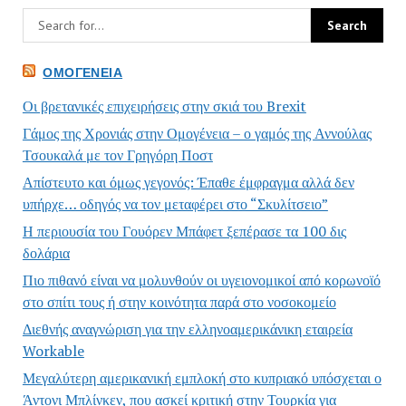
ΟΜΟΓΈΝΕΙΑ
Οι βρετανικές επιχειρήσεις στην σκιά του Brexit
Γάμος της Χρονιάς στην Ομογένεια – ο γαμός της Αννούλας
Τσουκαλά με τον Γρηγόρη Ποστ
Απίστευτο και όμως γεγονός: Έπαθε έμφραγμα αλλά δεν
υπήρχε… οδηγός να τον μεταφέρει στο “Σκυλίτσειο”
Η περιουσία του Γουόρεν Μπάφετ ξεπέρασε τα 100 δις
δολάρια
Πιο πιθανό είναι να μολυνθούν οι υγειονομικοί από κορωνοϊό
στο σπίτι τους ή στην κοινότητα παρά στο νοσοκομείο
Διεθνής αναγνώριση για την ελληνοαμερικάνικη εταιρεία
Workable
Μεγαλύτερη αμερικανική εμπλοκή στο κυπριακό υπόσχεται ο
Άντονι Μπλίνκεν, που ασκεί κριτική στην Τουρκία για