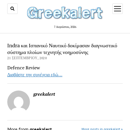
open
menu
7 Αυγούστου, 2026
Indra και Ισπανικό Ναυτικό δοκίμασαν διαγνωστικό
σύστημα πλοίων τεχνητής νοημοσύνης
21 ΣΕΠΤΕΜΒΡΊΟΥ, 2020
Defence Review
Διαβάστε την συνέχεια εδώ…
greekalert
More from
greekalert
More posts in greekalert »