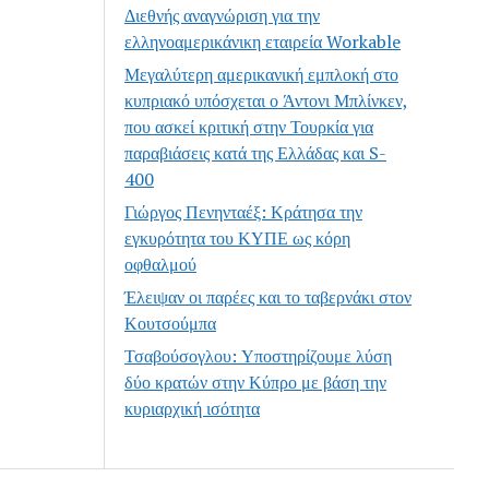
Διεθνής αναγνώριση για την
ελληνοαμερικάνικη εταιρεία Workable
Μεγαλύτερη αμερικανική εμπλοκή στο
κυπριακό υπόσχεται ο Άντονι Μπλίνκεν,
που ασκεί κριτική στην Τουρκία για
παραβιάσεις κατά της Ελλάδας και S-
400
Γιώργος Πενηνταέξ: Κράτησα την
εγκυρότητα του ΚΥΠΕ ως κόρη
οφθαλμού
Έλειψαν οι παρέες και το ταβερνάκι στον
Κουτσούμπα
Τσαβούσογλου: Υποστηρίζουμε λύση
δύο κρατών στην Κύπρο με βάση την
κυριαρχική ισότητα