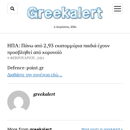
open
menu
6 Αυγούστου, 2026
ΗΠΑ: Πάνω από 2,93 εκατομμύρια παιδιά έχουν
προσβληθεί από κορονοϊό
9 ΦΕΒΡΟΥΑΡΊΟΥ, 2021
Defence-point.gr
Διαβάστε την συνέχεια εδώ…
greekalert
More from
greekalert
More posts in greekalert »