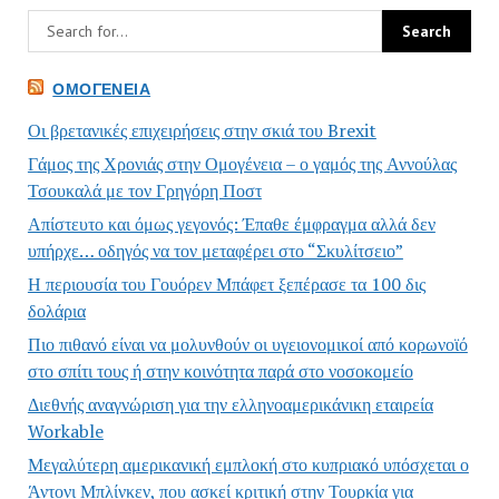
ΟΜΟΓΈΝΕΙΑ
Οι βρετανικές επιχειρήσεις στην σκιά του Brexit
Γάμος της Χρονιάς στην Ομογένεια – ο γαμός της Αννούλας
Τσουκαλά με τον Γρηγόρη Ποστ
Απίστευτο και όμως γεγονός: Έπαθε έμφραγμα αλλά δεν
υπήρχε… οδηγός να τον μεταφέρει στο “Σκυλίτσειο”
Η περιουσία του Γουόρεν Μπάφετ ξεπέρασε τα 100 δις
δολάρια
Πιο πιθανό είναι να μολυνθούν οι υγειονομικοί από κορωνοϊό
στο σπίτι τους ή στην κοινότητα παρά στο νοσοκομείο
Διεθνής αναγνώριση για την ελληνοαμερικάνικη εταιρεία
Workable
Μεγαλύτερη αμερικανική εμπλοκή στο κυπριακό υπόσχεται ο
Άντονι Μπλίνκεν, που ασκεί κριτική στην Τουρκία για