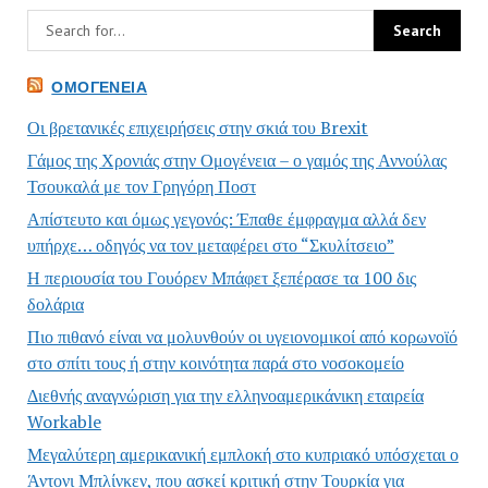
ΟΜΟΓΈΝΕΙΑ
Οι βρετανικές επιχειρήσεις στην σκιά του Brexit
Γάμος της Χρονιάς στην Ομογένεια – ο γαμός της Αννούλας
Τσουκαλά με τον Γρηγόρη Ποστ
Απίστευτο και όμως γεγονός: Έπαθε έμφραγμα αλλά δεν
υπήρχε… οδηγός να τον μεταφέρει στο “Σκυλίτσειο”
Η περιουσία του Γουόρεν Μπάφετ ξεπέρασε τα 100 δις
δολάρια
Πιο πιθανό είναι να μολυνθούν οι υγειονομικοί από κορωνοϊό
στο σπίτι τους ή στην κοινότητα παρά στο νοσοκομείο
Διεθνής αναγνώριση για την ελληνοαμερικάνικη εταιρεία
Workable
Μεγαλύτερη αμερικανική εμπλοκή στο κυπριακό υπόσχεται ο
Άντονι Μπλίνκεν, που ασκεί κριτική στην Τουρκία για