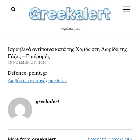
open
menu
7 Αυγούστου, 2026
Ισραηλινά αντίποινα κατά της Χαμάς στη Λωρίδα της
Γάζας – Επιδρομές
15 ΝΟΕΜΒΡΊΟΥ, 2020
Defence-point.gr
Διαβάστε την συνέχεια εδώ…
greekalert
More from
greekalert
More posts in greekalert »