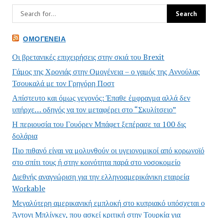
ΟΜΟΓΈΝΕΙΑ
Οι βρετανικές επιχειρήσεις στην σκιά του Brexit
Γάμος της Χρονιάς στην Ομογένεια – ο γαμός της Αννούλας
Τσουκαλά με τον Γρηγόρη Ποστ
Απίστευτο και όμως γεγονός: Έπαθε έμφραγμα αλλά δεν
υπήρχε… οδηγός να τον μεταφέρει στο “Σκυλίτσειο”
Η περιουσία του Γουόρεν Μπάφετ ξεπέρασε τα 100 δις
δολάρια
Πιο πιθανό είναι να μολυνθούν οι υγειονομικοί από κορωνοϊό
στο σπίτι τους ή στην κοινότητα παρά στο νοσοκομείο
Διεθνής αναγνώριση για την ελληνοαμερικάνικη εταιρεία
Workable
Μεγαλύτερη αμερικανική εμπλοκή στο κυπριακό υπόσχεται ο
Άντονι Μπλίνκεν, που ασκεί κριτική στην Τουρκία για