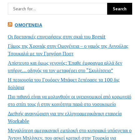
ΟΜΟΓΈΝΕΙΑ
Οι βρετανικές επιχειρήσεις στην σκιά του Brexit
Γάμος της Χρονιάς στην Ομογένεια – ο γαμός της Αννούλας
Τσουκαλά με τον Γρηγόρη Ποστ
Απίστευτο και όμως γεγονός: Έπαθε έμφραγμα αλλά δεν
υπήρχε… οδηγός να τον μεταφέρει στο “Σκυλίτσειο”
Η περιουσία του Γουόρεν Μπάφετ ξεπέρασε τα 100 δις
δολάρια
Πιο πιθανό είναι να μολυνθούν οι υγειονομικοί από κορωνοϊό
στο σπίτι τους ή στην κοινότητα παρά στο νοσοκομείο
Διεθνής αναγνώριση για την ελληνοαμερικάνικη εταιρεία
Workable
Μεγαλύτερη αμερικανική εμπλοκή στο κυπριακό υπόσχεται ο
Άντονι Μπλίνκεν, που ασκεί κριτική στην Τουρκία για