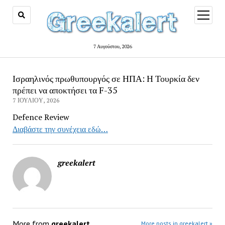
open
menu
7 Αυγούστου, 2026
Ισραηλινός πρωθυπουργός σε ΗΠΑ: Η Τουρκία δεν
πρέπει να αποκτήσει τα F-35
7 ΙΟΥΛΊΟΥ, 2026
Defence Review
Διαβάστε την συνέχεια εδώ…
greekalert
More from
greekalert
More posts in greekalert »