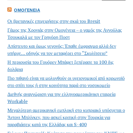
ΟΜΟΓΈΝΕΙΑ
Οι βρετανικές επιχειρήσεις στην σκιά του Brexit
Γάμος της Χρονιάς στην Ομογένεια – ο γαμός της Αννούλας
Τσουκαλά με τον Γρηγόρη Ποστ
Απίστευτο και όμως γεγονός: Έπαθε έμφραγμα αλλά δεν
υπήρχε… οδηγός να τον μεταφέρει στο “Σκυλίτσειο”
Η περιουσία του Γουόρεν Μπάφετ ξεπέρασε τα 100 δις
δολάρια
Πιο πιθανό είναι να μολυνθούν οι υγειονομικοί από κορωνοϊό
στο σπίτι τους ή στην κοινότητα παρά στο νοσοκομείο
Διεθνής αναγνώριση για την ελληνοαμερικάνικη εταιρεία
Workable
Μεγαλύτερη αμερικανική εμπλοκή στο κυπριακό υπόσχεται ο
Άντονι Μπλίνκεν, που ασκεί κριτική στην Τουρκία για
παραβιάσεις κατά της Ελλάδας και S-400