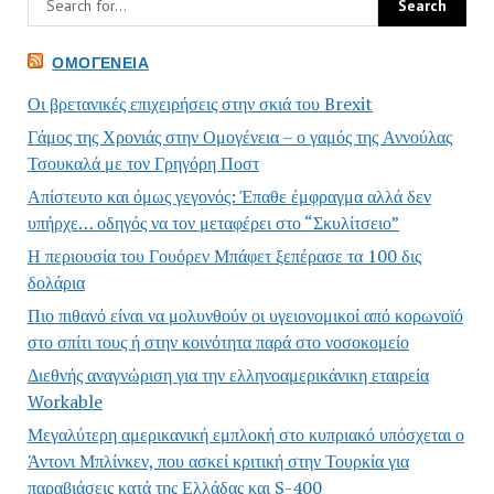
ΟΜΟΓΈΝΕΙΑ
Οι βρετανικές επιχειρήσεις στην σκιά του Brexit
Γάμος της Χρονιάς στην Ομογένεια – ο γαμός της Αννούλας
Τσουκαλά με τον Γρηγόρη Ποστ
Απίστευτο και όμως γεγονός: Έπαθε έμφραγμα αλλά δεν
υπήρχε… οδηγός να τον μεταφέρει στο “Σκυλίτσειο”
Η περιουσία του Γουόρεν Μπάφετ ξεπέρασε τα 100 δις
δολάρια
Πιο πιθανό είναι να μολυνθούν οι υγειονομικοί από κορωνοϊό
στο σπίτι τους ή στην κοινότητα παρά στο νοσοκομείο
Διεθνής αναγνώριση για την ελληνοαμερικάνικη εταιρεία
Workable
Μεγαλύτερη αμερικανική εμπλοκή στο κυπριακό υπόσχεται ο
Άντονι Μπλίνκεν, που ασκεί κριτική στην Τουρκία για
παραβιάσεις κατά της Ελλάδας και S-400