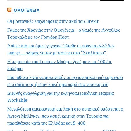
ΟΜΟΓΈΝΕΙΑ
Οι βρετανικές επιχειρήσεις στην σκιά του Brexit
Γάμος της Χρονιάς στην Ομογένεια – ο γαμός της Αννούλας
Τσουκαλά με τον Γρηγόρη Ποστ
Απίστευτο και όμως γεγονός: Έπαθε έμφραγμα αλλά δεν
υπήρχε… οδηγός να τον μεταφέρει στο “Σκυλίτσειο”
Η περιουσία του Γουόρεν Μπάφετ ξεπέρασε τα 100 δις
δολάρια
Πιο πιθανό είναι να μολυνθούν οι υγειονομικοί από κορωνοϊό
στο σπίτι τους ή στην κοινότητα παρά στο νοσοκομείο
Διεθνής αναγνώριση για την ελληνοαμερικάνικη εταιρεία
Workable
Μεγαλύτερη αμερικανική εμπλοκή στο κυπριακό υπόσχεται ο
Άντονι Μπλίνκεν, που ασκεί κριτική στην Τουρκία για
παραβιάσεις κατά της Ελλάδας και S-400