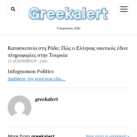
open
menu
9 Αυγούστου, 2026
Κατασκοπεία στη Ρόδο: Πώς ο Ελληνας ναυτικός έδινε
πληροφορίες στην Τουρκία
13 ΔΕΚΕΜΒΡΊΟΥ, 2020
Infognomon Politics
Διαβάστε την συνέχεια εδώ…
greekalert
More from
greekalert
More posts in greekalert »