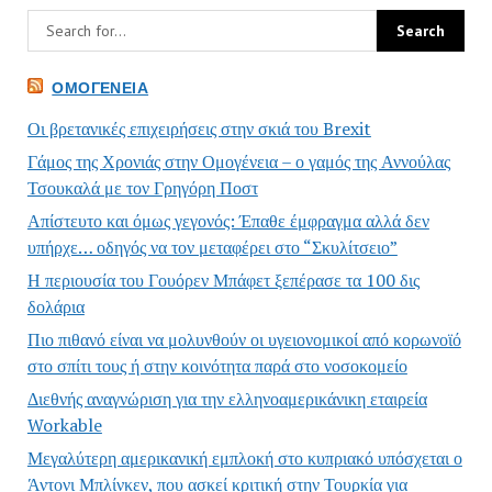
ΟΜΟΓΈΝΕΙΑ
Οι βρετανικές επιχειρήσεις στην σκιά του Brexit
Γάμος της Χρονιάς στην Ομογένεια – ο γαμός της Αννούλας
Τσουκαλά με τον Γρηγόρη Ποστ
Απίστευτο και όμως γεγονός: Έπαθε έμφραγμα αλλά δεν
υπήρχε… οδηγός να τον μεταφέρει στο “Σκυλίτσειο”
Η περιουσία του Γουόρεν Μπάφετ ξεπέρασε τα 100 δις
δολάρια
Πιο πιθανό είναι να μολυνθούν οι υγειονομικοί από κορωνοϊό
στο σπίτι τους ή στην κοινότητα παρά στο νοσοκομείο
Διεθνής αναγνώριση για την ελληνοαμερικάνικη εταιρεία
Workable
Μεγαλύτερη αμερικανική εμπλοκή στο κυπριακό υπόσχεται ο
Άντονι Μπλίνκεν, που ασκεί κριτική στην Τουρκία για