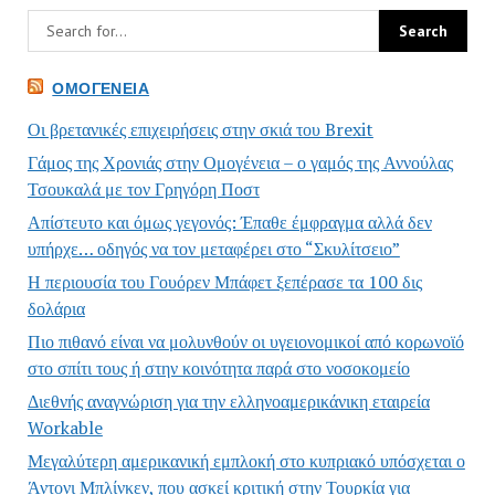
ΟΜΟΓΈΝΕΙΑ
Οι βρετανικές επιχειρήσεις στην σκιά του Brexit
Γάμος της Χρονιάς στην Ομογένεια – ο γαμός της Αννούλας
Τσουκαλά με τον Γρηγόρη Ποστ
Απίστευτο και όμως γεγονός: Έπαθε έμφραγμα αλλά δεν
υπήρχε… οδηγός να τον μεταφέρει στο “Σκυλίτσειο”
Η περιουσία του Γουόρεν Μπάφετ ξεπέρασε τα 100 δις
δολάρια
Πιο πιθανό είναι να μολυνθούν οι υγειονομικοί από κορωνοϊό
στο σπίτι τους ή στην κοινότητα παρά στο νοσοκομείο
Διεθνής αναγνώριση για την ελληνοαμερικάνικη εταιρεία
Workable
Μεγαλύτερη αμερικανική εμπλοκή στο κυπριακό υπόσχεται ο
Άντονι Μπλίνκεν, που ασκεί κριτική στην Τουρκία για