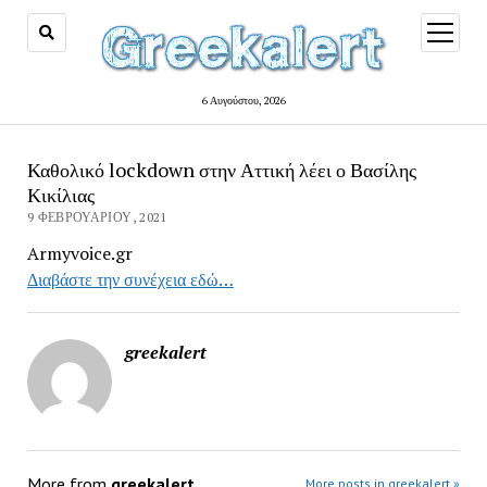
open
menu
6 Αυγούστου, 2026
Καθολικό lockdown στην Αττική λέει ο Βασίλης
Κικίλιας
9 ΦΕΒΡΟΥΑΡΊΟΥ, 2021
Armyvoice.gr
Διαβάστε την συνέχεια εδώ…
greekalert
More from
greekalert
More posts in greekalert »