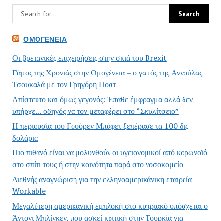
ΟΜΟΓΈΝΕΙΑ
Οι βρετανικές επιχειρήσεις στην σκιά του Brexit
Γάμος της Χρονιάς στην Ομογένεια – ο γαμός της Αννούλας
Τσουκαλά με τον Γρηγόρη Ποστ
Απίστευτο και όμως γεγονός: Έπαθε έμφραγμα αλλά δεν
υπήρχε… οδηγός να τον μεταφέρει στο “Σκυλίτσειο”
Η περιουσία του Γουόρεν Μπάφετ ξεπέρασε τα 100 δις
δολάρια
Πιο πιθανό είναι να μολυνθούν οι υγειονομικοί από κορωνοϊό
στο σπίτι τους ή στην κοινότητα παρά στο νοσοκομείο
Διεθνής αναγνώριση για την ελληνοαμερικάνικη εταιρεία
Workable
Μεγαλύτερη αμερικανική εμπλοκή στο κυπριακό υπόσχεται ο
Άντονι Μπλίνκεν, που ασκεί κριτική στην Τουρκία για