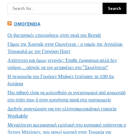
ΟΜΟΓΈΝΕΙΑ
Οι βρετανικές επιχειρήσεις στην σκιά του Brexit
Γάμος της Χρονιάς στην Ομογένεια – ο γαμός της Αννούλας
Τσουκαλά με τον Γρηγόρη Ποστ
Απίστευτο και όμως γεγονός: Έπαθε έμφραγμα αλλά δεν
υπήρχε… οδηγός να τον μεταφέρει στο “Σκυλίτσειο”
Η περιουσία του Γουόρεν Μπάφετ ξεπέρασε τα 100 δις
δολάρια
Πιο πιθανό είναι να μολυνθούν οι υγειονομικοί από κορωνοϊό
στο σπίτι τους ή στην κοινότητα παρά στο νοσοκομείο
Διεθνής αναγνώριση για την ελληνοαμερικάνικη εταιρεία
Workable
Μεγαλύτερη αμερικανική εμπλοκή στο κυπριακό υπόσχεται ο
Άντονι Μπλίνκεν, που ασκεί κριτική στην Τουρκία για