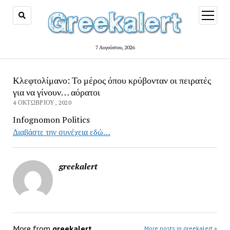
open
menu
7 Αυγούστου, 2026
Κλεφτολίμανο: Το μέρος όπου κρύβονταν οι πειρατές
για να γίνουν… αόρατοι
4 ΟΚΤΩΒΡΊΟΥ, 2020
Infognomon Politics
Διαβάστε την συνέχεια εδώ…
greekalert
More from
greekalert
More posts in greekalert »