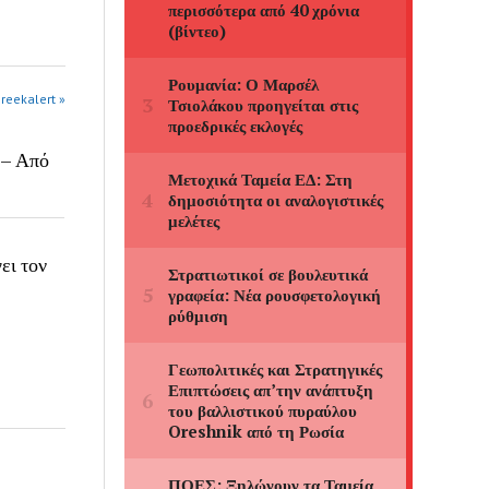
greekalert »
 – Από
ει τον