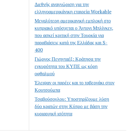
Διεθνής αναγνώριση για την
ελληνοαμερικάνικη εταιρεία Workable
Μεγαλύτερη αμερικανική εμπλοκή στο
κυπριακό υπόσχεται ο Άντονι Μπλίνκεν,
που ασκεί κριτική στην Τουρκία για
παραβιάσεις κατά της Ελλάδας και S-
400
Γιώργος Πενηνταέξ: Κράτησα την
εγκυρότητα του ΚΥΠΕ ως κόρη
οφθαλμού
Έλειψαν οι παρέες και το ταβερνάκι στον
Κουτσούμπα
Τσαβούσογλου: Υποστηρίζουμε λύση
δύο κρατών στην Κύπρο με βάση την
κυριαρχική ισότητα