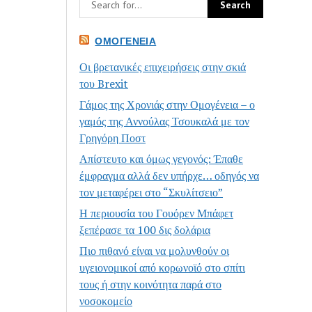
ΟΜΟΓΈΝΕΙΑ
Οι βρετανικές επιχειρήσεις στην σκιά
του Brexit
Γάμος της Χρονιάς στην Ομογένεια – ο
γαμός της Αννούλας Τσουκαλά με τον
Γρηγόρη Ποστ
Απίστευτο και όμως γεγονός: Έπαθε
έμφραγμα αλλά δεν υπήρχε… οδηγός να
τον μεταφέρει στο “Σκυλίτσειο”
Η περιουσία του Γουόρεν Μπάφετ
ξεπέρασε τα 100 δις δολάρια
Πιο πιθανό είναι να μολυνθούν οι
υγειονομικοί από κορωνοϊό στο σπίτι
τους ή στην κοινότητα παρά στο
νοσοκομείο