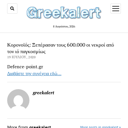
open
menu
8 Αυγούστου, 2026
Κορονοϊός: Ξεπέρασαν τους 600.000 οι νεκροί από
τον ιό παγκοσμίως
19 ΙΟΥΛΊΟΥ, 2020
Defence-point.gr
Διαβάστε την συνέχεια εδώ…
greekalert
More from
greekalert
More posts in greekalert »