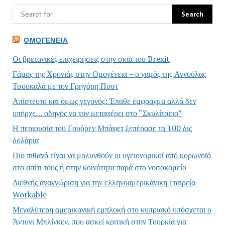
ΟΜΟΓΈΝΕΙΑ
Οι βρετανικές επιχειρήσεις στην σκιά του Brexit
Γάμος της Χρονιάς στην Ομογένεια – ο γαμός της Αννούλας
Τσουκαλά με τον Γρηγόρη Ποστ
Απίστευτο και όμως γεγονός: Έπαθε έμφραγμα αλλά δεν
υπήρχε… οδηγός να τον μεταφέρει στο “Σκυλίτσειο”
Η περιουσία του Γουόρεν Μπάφετ ξεπέρασε τα 100 δις
δολάρια
Πιο πιθανό είναι να μολυνθούν οι υγειονομικοί από κορωνοϊό
στο σπίτι τους ή στην κοινότητα παρά στο νοσοκομείο
Διεθνής αναγνώριση για την ελληνοαμερικάνικη εταιρεία
Workable
Μεγαλύτερη αμερικανική εμπλοκή στο κυπριακό υπόσχεται ο
Άντονι Μπλίνκεν, που ασκεί κριτική στην Τουρκία για