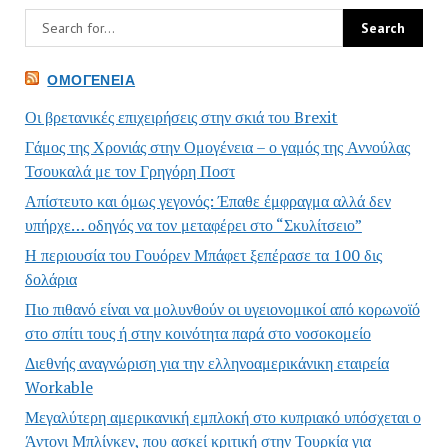
ΟΜΟΓΈΝΕΙΑ
Οι βρετανικές επιχειρήσεις στην σκιά του Brexit
Γάμος της Χρονιάς στην Ομογένεια – ο γαμός της Αννούλας
Τσουκαλά με τον Γρηγόρη Ποστ
Απίστευτο και όμως γεγονός: Έπαθε έμφραγμα αλλά δεν
υπήρχε… οδηγός να τον μεταφέρει στο “Σκυλίτσειο”
Η περιουσία του Γουόρεν Μπάφετ ξεπέρασε τα 100 δις
δολάρια
Πιο πιθανό είναι να μολυνθούν οι υγειονομικοί από κορωνοϊό
στο σπίτι τους ή στην κοινότητα παρά στο νοσοκομείο
Διεθνής αναγνώριση για την ελληνοαμερικάνικη εταιρεία
Workable
Μεγαλύτερη αμερικανική εμπλοκή στο κυπριακό υπόσχεται ο
Άντονι Μπλίνκεν, που ασκεί κριτική στην Τουρκία για