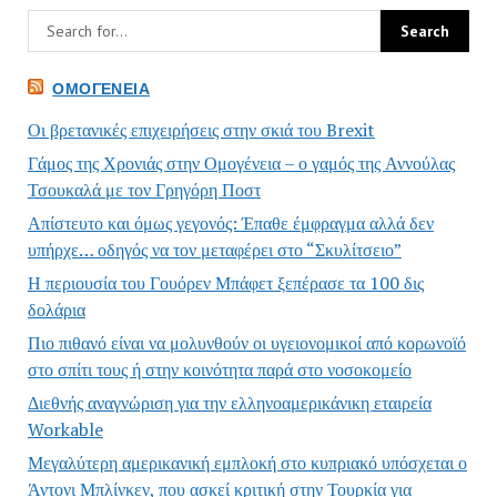
ΟΜΟΓΈΝΕΙΑ
Οι βρετανικές επιχειρήσεις στην σκιά του Brexit
Γάμος της Χρονιάς στην Ομογένεια – ο γαμός της Αννούλας
Τσουκαλά με τον Γρηγόρη Ποστ
Απίστευτο και όμως γεγονός: Έπαθε έμφραγμα αλλά δεν
υπήρχε… οδηγός να τον μεταφέρει στο “Σκυλίτσειο”
Η περιουσία του Γουόρεν Μπάφετ ξεπέρασε τα 100 δις
δολάρια
Πιο πιθανό είναι να μολυνθούν οι υγειονομικοί από κορωνοϊό
στο σπίτι τους ή στην κοινότητα παρά στο νοσοκομείο
Διεθνής αναγνώριση για την ελληνοαμερικάνικη εταιρεία
Workable
Μεγαλύτερη αμερικανική εμπλοκή στο κυπριακό υπόσχεται ο
Άντονι Μπλίνκεν, που ασκεί κριτική στην Τουρκία για