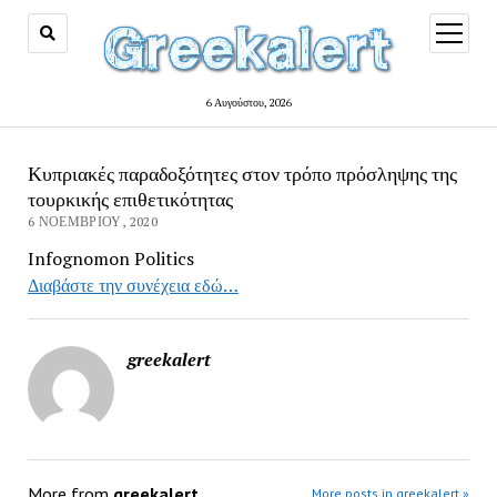
open
menu
6 Αυγούστου, 2026
Κυπριακές παραδοξότητες στον τρόπο πρόσληψης της
τουρκικής επιθετικότητας
6 ΝΟΕΜΒΡΊΟΥ, 2020
Infognomon Politics
Διαβάστε την συνέχεια εδώ…
greekalert
More from
greekalert
More posts in greekalert »