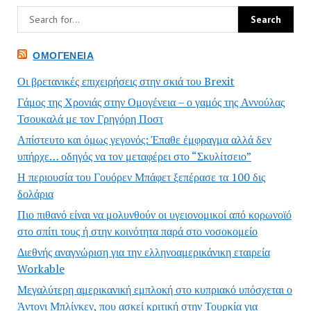
ΟΜΟΓΈΝΕΙΑ
Οι βρετανικές επιχειρήσεις στην σκιά του Brexit
Γάμος της Χρονιάς στην Ομογένεια – ο γαμός της Αννούλας
Τσουκαλά με τον Γρηγόρη Ποστ
Απίστευτο και όμως γεγονός: Έπαθε έμφραγμα αλλά δεν
υπήρχε… οδηγός να τον μεταφέρει στο “Σκυλίτσειο”
Η περιουσία του Γουόρεν Μπάφετ ξεπέρασε τα 100 δις
δολάρια
Πιο πιθανό είναι να μολυνθούν οι υγειονομικοί από κορωνοϊό
στο σπίτι τους ή στην κοινότητα παρά στο νοσοκομείο
Διεθνής αναγνώριση για την ελληνοαμερικάνικη εταιρεία
Workable
Μεγαλύτερη αμερικανική εμπλοκή στο κυπριακό υπόσχεται ο
Άντονι Μπλίνκεν, που ασκεί κριτική στην Τουρκία για