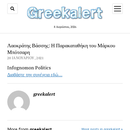
open
menu
8 Αυγούστου, 2026
Λαοκράτης Βάσσης: Η Παρακαταθήκη του Μάρκου
Μπότσαρη
20 ΙΑΝΟΥΑΡΊΟΥ, 2021
Infognomon Politics
Διαβάστε την συνέχεια εδώ…
greekalert
More from
greekalert
More posts in greekalert »