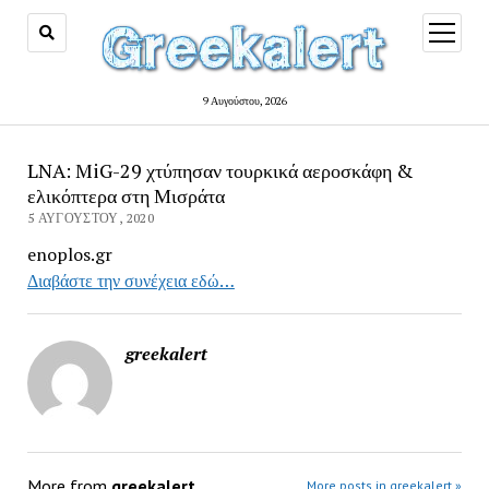
open
menu
9 Αυγούστου, 2026
LNA: MiG-29 χτύπησαν τουρκικά αεροσκάφη &
ελικόπτερα στη Μισράτα
5 ΑΥΓΟΎΣΤΟΥ, 2020
enoplos.gr
Διαβάστε την συνέχεια εδώ…
greekalert
More from
greekalert
More posts in greekalert »