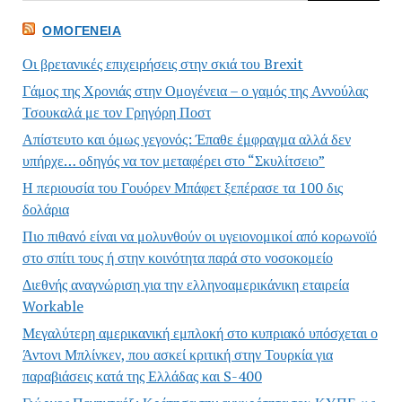
ΟΜΟΓΈΝΕΙΑ
Οι βρετανικές επιχειρήσεις στην σκιά του Brexit
Γάμος της Χρονιάς στην Ομογένεια – ο γαμός της Αννούλας
Τσουκαλά με τον Γρηγόρη Ποστ
Απίστευτο και όμως γεγονός: Έπαθε έμφραγμα αλλά δεν
υπήρχε… οδηγός να τον μεταφέρει στο “Σκυλίτσειο”
Η περιουσία του Γουόρεν Μπάφετ ξεπέρασε τα 100 δις
δολάρια
Πιο πιθανό είναι να μολυνθούν οι υγειονομικοί από κορωνοϊό
στο σπίτι τους ή στην κοινότητα παρά στο νοσοκομείο
Διεθνής αναγνώριση για την ελληνοαμερικάνικη εταιρεία
Workable
Μεγαλύτερη αμερικανική εμπλοκή στο κυπριακό υπόσχεται ο
Άντονι Μπλίνκεν, που ασκεί κριτική στην Τουρκία για
παραβιάσεις κατά της Ελλάδας και S-400