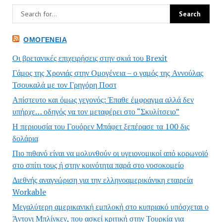
ΟΜΟΓΈΝΕΙΑ
Οι βρετανικές επιχειρήσεις στην σκιά του Brexit
Γάμος της Χρονιάς στην Ομογένεια – ο γαμός της Αννούλας
Τσουκαλά με τον Γρηγόρη Ποστ
Απίστευτο και όμως γεγονός: Έπαθε έμφραγμα αλλά δεν
υπήρχε… οδηγός να τον μεταφέρει στο “Σκυλίτσειο”
Η περιουσία του Γουόρεν Μπάφετ ξεπέρασε τα 100 δις
δολάρια
Πιο πιθανό είναι να μολυνθούν οι υγειονομικοί από κορωνοϊό
στο σπίτι τους ή στην κοινότητα παρά στο νοσοκομείο
Διεθνής αναγνώριση για την ελληνοαμερικάνικη εταιρεία
Workable
Μεγαλύτερη αμερικανική εμπλοκή στο κυπριακό υπόσχεται ο
Άντονι Μπλίνκεν, που ασκεί κριτική στην Τουρκία για