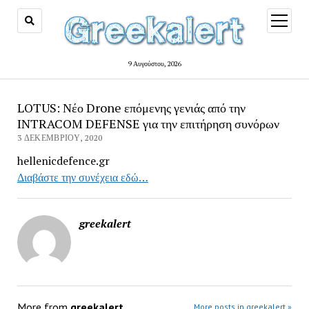
open
menu
9 Αυγούστου, 2026
LOTUS: Νέο Drone επόμενης γενιάς από την
INTRACOM DEFENSE για την επιτήρηση συνόρων
3 ΔΕΚΕΜΒΡΊΟΥ, 2020
hellenicdefence.gr
Διαβάστε την συνέχεια εδώ…
greekalert
More from
greekalert
More posts in greekalert »