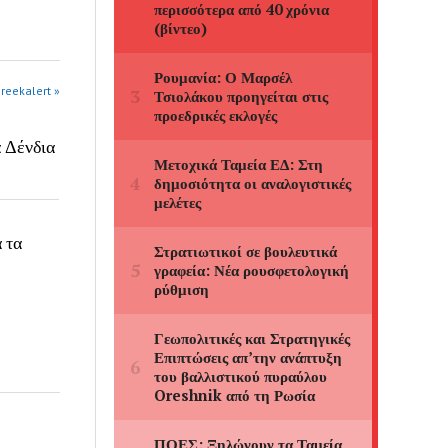
greekalert »
α Δένδια
 τα