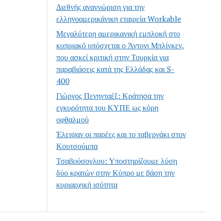
Διεθνής αναγνώριση για την
ελληνοαμερικάνικη εταιρεία Workable
Μεγαλύτερη αμερικανική εμπλοκή στο
κυπριακό υπόσχεται ο Άντονι Μπλίνκεν,
που ασκεί κριτική στην Τουρκία για
παραβιάσεις κατά της Ελλάδας και S-
400
Γιώργος Πενηνταέξ: Κράτησα την
εγκυρότητα του ΚΥΠΕ ως κόρη
οφθαλμού
Έλειψαν οι παρέες και το ταβερνάκι στον
Κουτσούμπα
Τσαβούσογλου: Υποστηρίζουμε λύση
δύο κρατών στην Κύπρο με βάση την
κυριαρχική ισότητα