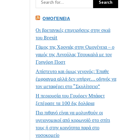
ΟΜΟΓΈΝΕΙΑ
Οι βρετανικές επιχειρήσεις στην σκιά
του Brexit
Γάμος της Χρονιάς στην Ομογένεια – ο
γαμός της Αννούλας Τσουκαλά με τον
Γρηγόρη Ποστ
Απίστευτο και όμως γεγονός: Έπαθε
έμφραγμα αλλά δεν υπήρχε… οδηγός να
τον μεταφέρει στο “Σκυλίτσειο”
Η περιουσία του Γουόρεν Μπάφετ
ξεπέρασε τα 100 δις δολάρια
Πιο πιθανό είναι να μολυνθούν οι
υγειονομικοί από κορωνοϊό στο σπίτι
τους ή στην κοινότητα παρά στο
νοσοκομείο