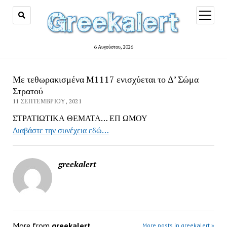
open
menu
6 Αυγούστου, 2026
Με τεθωρακισμένα M1117 ενισχύεται το Δ’ Σώμα
Στρατού
11 ΣΕΠΤΕΜΒΡΊΟΥ, 2021
ΣΤΡΑΤΙΩΤΙΚΑ ΘΕΜΑΤΑ… ΕΠ ΩΜΟΥ
Διαβάστε την συνέχεια εδώ…
greekalert
More from
greekalert
More posts in greekalert »