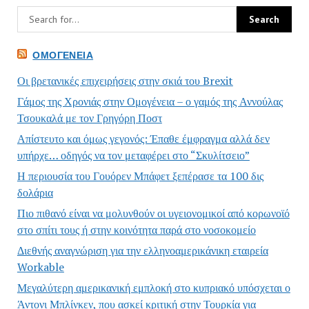
ΟΜΟΓΈΝΕΙΑ
Οι βρετανικές επιχειρήσεις στην σκιά του Brexit
Γάμος της Χρονιάς στην Ομογένεια – ο γαμός της Αννούλας
Τσουκαλά με τον Γρηγόρη Ποστ
Απίστευτο και όμως γεγονός: Έπαθε έμφραγμα αλλά δεν
υπήρχε… οδηγός να τον μεταφέρει στο “Σκυλίτσειο”
Η περιουσία του Γουόρεν Μπάφετ ξεπέρασε τα 100 δις
δολάρια
Πιο πιθανό είναι να μολυνθούν οι υγειονομικοί από κορωνοϊό
στο σπίτι τους ή στην κοινότητα παρά στο νοσοκομείο
Διεθνής αναγνώριση για την ελληνοαμερικάνικη εταιρεία
Workable
Μεγαλύτερη αμερικανική εμπλοκή στο κυπριακό υπόσχεται ο
Άντονι Μπλίνκεν, που ασκεί κριτική στην Τουρκία για