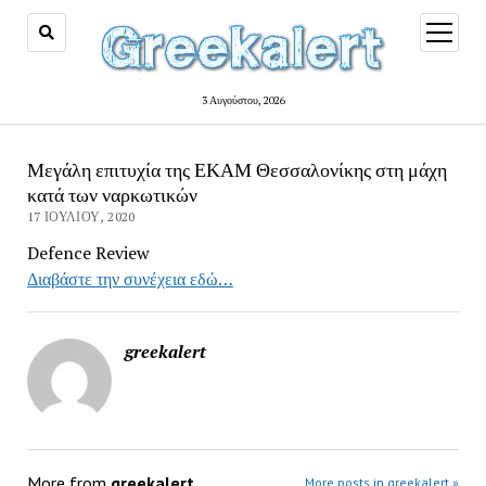
open
menu
3 Αυγούστου, 2026
Μεγάλη επιτυχία της ΕΚΑΜ Θεσσαλονίκης στη μάχη
κατά των ναρκωτικών
17 ΙΟΥΛΊΟΥ, 2020
Defence Review
Διαβάστε την συνέχεια εδώ…
greekalert
More from
greekalert
More posts in greekalert »