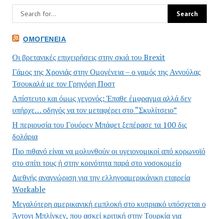
ΟΜΟΓΈΝΕΙΑ
Οι βρετανικές επιχειρήσεις στην σκιά του Brexit
Γάμος της Χρονιάς στην Ομογένεια – ο γαμός της Αννούλας
Τσουκαλά με τον Γρηγόρη Ποστ
Απίστευτο και όμως γεγονός: Έπαθε έμφραγμα αλλά δεν
υπήρχε… οδηγός να τον μεταφέρει στο “Σκυλίτσειο”
Η περιουσία του Γουόρεν Μπάφετ ξεπέρασε τα 100 δις
δολάρια
Πιο πιθανό είναι να μολυνθούν οι υγειονομικοί από κορωνοϊό
στο σπίτι τους ή στην κοινότητα παρά στο νοσοκομείο
Διεθνής αναγνώριση για την ελληνοαμερικάνικη εταιρεία
Workable
Μεγαλύτερη αμερικανική εμπλοκή στο κυπριακό υπόσχεται ο
Άντονι Μπλίνκεν, που ασκεί κριτική στην Τουρκία για