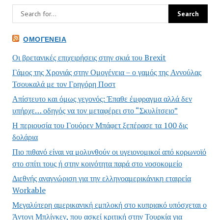
ΟΜΟΓΈΝΕΙΑ
Οι βρετανικές επιχειρήσεις στην σκιά του Brexit
Γάμος της Χρονιάς στην Ομογένεια – ο γαμός της Αννούλας
Τσουκαλά με τον Γρηγόρη Ποστ
Απίστευτο και όμως γεγονός: Έπαθε έμφραγμα αλλά δεν
υπήρχε… οδηγός να τον μεταφέρει στο “Σκυλίτσειο”
Η περιουσία του Γουόρεν Μπάφετ ξεπέρασε τα 100 δις
δολάρια
Πιο πιθανό είναι να μολυνθούν οι υγειονομικοί από κορωνοϊό
στο σπίτι τους ή στην κοινότητα παρά στο νοσοκομείο
Διεθνής αναγνώριση για την ελληνοαμερικάνικη εταιρεία
Workable
Μεγαλύτερη αμερικανική εμπλοκή στο κυπριακό υπόσχεται ο
Άντονι Μπλίνκεν, που ασκεί κριτική στην Τουρκία για