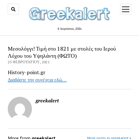
open
menu
8 Αυγούστου, 2026
Μεσολόγγι! Τιμή στο 1821 με στολές του Ιερού
Λόχου του Υψηλάντη (ΦΩΤΟ)
23 ΦΕΒΡΟΥΑΡΊΟΥ, 2021
History-point.gr
Διαβάστε την συνέχεια εδώ…
greekalert
More from
greekalert
More posts in greekalert »