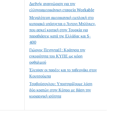
Διεθνής αναγνώριση για την
ελληνοαμερικάνικη εταιρεία Workable
Μεγαλύτερη αμερικανική εμπλοκή στο
κυπριακό υπόσχεται ο Άντονι Μπλίνκεν,
που ασκεί κριτική στην Τουρκία για
παραβιάσεις κατά της Ελλάδας και S-
400
Γιώργος Πενηνταέξ: Κράτησα την
εγκυρότητα του ΚΥΠΕ ως κόρη
οφθαλμού
Έλειψαν οι παρέες και το ταβερνάκι στον
Κουτσούμπα
Τσαβούσογλου: Υποστηρίζουμε λύση
δύο κρατών στην Κύπρο με βάση την
κυριαρχική ισότητα