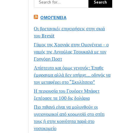
ΟΜΟΓΈΝΕΙΑ
Οι βρετανικές επιχειρήσεις στην σκιά
του Brexit
Γάμος της Χρονιάς στην Ομογένεια – ο
γαμός της Αννούλας Τσουκαλά με τον
Γρηγόρη Ποστ
Απίστευτο και όμως γεγονός: Έπαθε
έμφραγμα αλλά δεν υπήρχε… οδηγός να
τον μεταφέρει στο “Σκυλίτσειο”
Η περιουσία του Γουόρεν Μπάφετ
ξεπέρασε τα 100 δις δολάρια
Πιο πιθανό είναι να μολυνθούν οι
υγειονομικοί από κορωνοϊό στο σπίτι
τους ή στην κοινότητα παρά στο
νοσοκομείο