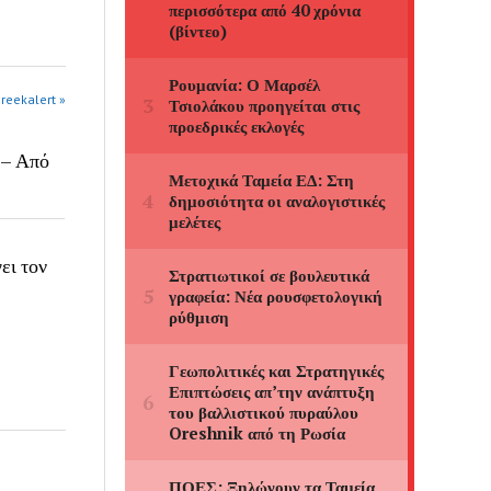
greekalert »
 – Από
ει τον