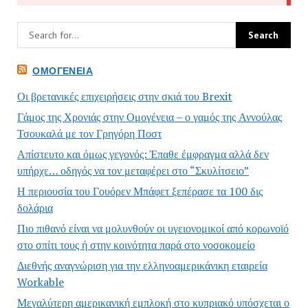
ΟΜΟΓΈΝΕΙΑ
Οι βρετανικές επιχειρήσεις στην σκιά του Brexit
Γάμος της Χρονιάς στην Ομογένεια – ο γαμός της Αννούλας
Τσουκαλά με τον Γρηγόρη Ποστ
Απίστευτο και όμως γεγονός: Έπαθε έμφραγμα αλλά δεν
υπήρχε… οδηγός να τον μεταφέρει στο “Σκυλίτσειο”
Η περιουσία του Γουόρεν Μπάφετ ξεπέρασε τα 100 δις
δολάρια
Πιο πιθανό είναι να μολυνθούν οι υγειονομικοί από κορωνοϊό
στο σπίτι τους ή στην κοινότητα παρά στο νοσοκομείο
Διεθνής αναγνώριση για την ελληνοαμερικάνικη εταιρεία
Workable
Μεγαλύτερη αμερικανική εμπλοκή στο κυπριακό υπόσχεται ο