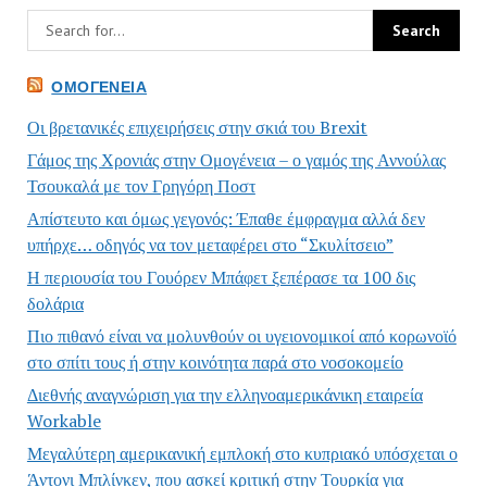
ΟΜΟΓΈΝΕΙΑ
Οι βρετανικές επιχειρήσεις στην σκιά του Brexit
Γάμος της Χρονιάς στην Ομογένεια – ο γαμός της Αννούλας
Τσουκαλά με τον Γρηγόρη Ποστ
Απίστευτο και όμως γεγονός: Έπαθε έμφραγμα αλλά δεν
υπήρχε… οδηγός να τον μεταφέρει στο “Σκυλίτσειο”
Η περιουσία του Γουόρεν Μπάφετ ξεπέρασε τα 100 δις
δολάρια
Πιο πιθανό είναι να μολυνθούν οι υγειονομικοί από κορωνοϊό
στο σπίτι τους ή στην κοινότητα παρά στο νοσοκομείο
Διεθνής αναγνώριση για την ελληνοαμερικάνικη εταιρεία
Workable
Μεγαλύτερη αμερικανική εμπλοκή στο κυπριακό υπόσχεται ο
Άντονι Μπλίνκεν, που ασκεί κριτική στην Τουρκία για