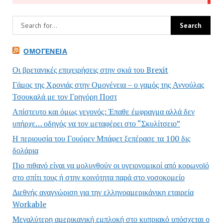
ΟΜΟΓΈΝΕΙΑ
Οι βρετανικές επιχειρήσεις στην σκιά του Brexit
Γάμος της Χρονιάς στην Ομογένεια – ο γαμός της Αννούλας
Τσουκαλά με τον Γρηγόρη Ποστ
Απίστευτο και όμως γεγονός: Έπαθε έμφραγμα αλλά δεν
υπήρχε… οδηγός να τον μεταφέρει στο “Σκυλίτσειο”
Η περιουσία του Γουόρεν Μπάφετ ξεπέρασε τα 100 δις
δολάρια
Πιο πιθανό είναι να μολυνθούν οι υγειονομικοί από κορωνοϊό
στο σπίτι τους ή στην κοινότητα παρά στο νοσοκομείο
Διεθνής αναγνώριση για την ελληνοαμερικάνικη εταιρεία
Workable
Μεγαλύτερη αμερικανική εμπλοκή στο κυπριακό υπόσχεται ο