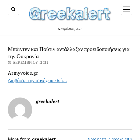
open
menu
6 Αυγούστου, 2026
Μπάιντεν και Πούτιν αντάλλαξαν προειδοποιήσεις για
την Ουκρανία
31 ΔΕΚΕΜΒΡΊΟΥ, 2021
Armyvoice.gr
Διαβάστε την συνέχεια εδώ…
greekalert
More from
greekalert
More posts in greekalert »