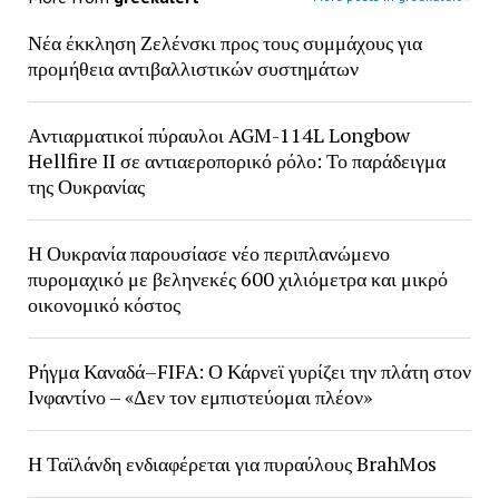
Νέα έκκληση Ζελένσκι προς τους συμμάχους για
προμήθεια αντιβαλλιστικών συστημάτων
Αντιαρματικοί πύραυλοι AGM-114L Longbow
Hellfire II σε αντιαεροπορικό ρόλο: Το παράδειγμα
της Ουκρανίας
Η Ουκρανία παρουσίασε νέο περιπλανώμενο
πυρομαχικό με βεληνεκές 600 χιλιόμετρα και μικρό
οικονομικό κόστος
Ρήγμα Καναδά–FIFA: Ο Κάρνεϊ γυρίζει την πλάτη στον
Ινφαντίνο – «Δεν τον εμπιστεύομαι πλέον»
Η Ταϊλάνδη ενδιαφέρεται για πυραύλους BrahMos