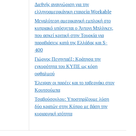
Διεθνής αναγνώριση για την
ελληνοαμερικάνικη εταιρεία Workable
Μεγαλύτερη αμερικανική εμπλοκή στο
κυπριακό υπόσχεται ο Άντονι Μπλίνκεν,
που ασκεί κριτική στην Τουρκία για
παραβιάσεις κατά της Ελλάδας και S-
400
Γιώργος Πενηνταέξ: Κράτησα την
εγκυρότητα του ΚΥΠΕ ως κόρη
οφθαλμού
Έλειψαν οι παρέες και το ταβερνάκι στον
Κουτσούμπα
Τσαβούσογλου: Υποστηρίζουμε λύση
δύο κρατών στην Κύπρο με βάση την
κυριαρχική ισότητα