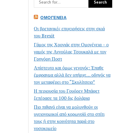
ΟΜΟΓΈΝΕΙΑ
Οι βρετανικές επιχειρήσεις στην σκιά
του Brexit
Γάμος της Χρονιάς στην Ομογένεια – ο
γαμός της Αννούλας Τσουκαλά με τον
Γρηγόρη Ποστ
Απίστευτο και όμως γεγονός: Έπαθε
έμφραγμα αλλά δεν υπήρχε… οδηγός να
τον μεταφέρει στο “Σκυλίτσειο”
Η περιουσία του Γουόρεν Μπάφετ
ξεπέρασε τα 100 δις δολάρια
Πιο πιθανό είναι να μολυνθούν οι
υγειονομικοί από κορωνοϊό στο σπίτι
τους ή στην κοινότητα παρά στο
νοσοκομείο