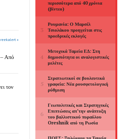
greekalert »
 – Από
ει τον