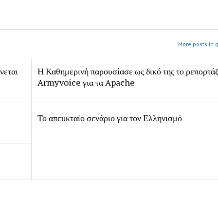
More posts in 
νεται
Η Καθημερινή παρουσίασε ως δικό της το ρεπορτάζ
Armyvoice για τα Apache
Το απευκταίο σενάριο για τον Ελληνισμό