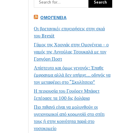
ΟΜΟΓΈΝΕΙΑ
Οι βρετανικές επιχειρήσεις στην σκιά
του Brexit
Γάμος της Χρονιάς στην Ομογένεια – ο
γαμός της Αννούλας Τσουκαλά με τον
Γρηγόρη Ποστ
Απίστευτο και όμως γεγονός: Έπαθε
έμφραγμα αλλά δεν υπήρχε… οδηγός να
τον μεταφέρει στο “Σκυλίτσειο”
Η περιουσία του Γουόρεν Μπάφετ
ξεπέρασε τα 100 δις δολάρια
Πιο πιθανό είναι να μολυνθούν οι
υγειονομικοί από κορωνοϊό στο σπίτι
τους ή στην κοινότητα παρά στο
νοσοκομείο