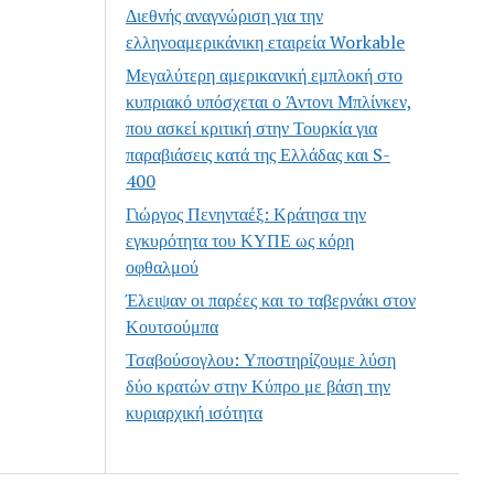
Διεθνής αναγνώριση για την
ελληνοαμερικάνικη εταιρεία Workable
Μεγαλύτερη αμερικανική εμπλοκή στο
κυπριακό υπόσχεται ο Άντονι Μπλίνκεν,
που ασκεί κριτική στην Τουρκία για
παραβιάσεις κατά της Ελλάδας και S-
400
Γιώργος Πενηνταέξ: Κράτησα την
εγκυρότητα του ΚΥΠΕ ως κόρη
οφθαλμού
Έλειψαν οι παρέες και το ταβερνάκι στον
Κουτσούμπα
Τσαβούσογλου: Υποστηρίζουμε λύση
δύο κρατών στην Κύπρο με βάση την
κυριαρχική ισότητα