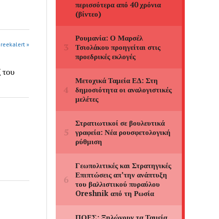
greekalert »
 του