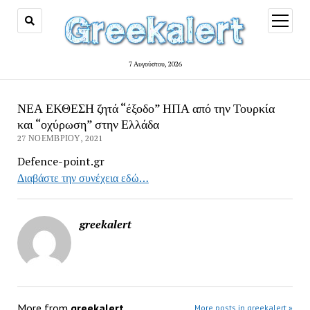
open
menu
7 Αυγούστου, 2026
ΝΕΑ ΕΚΘΕΣΗ ζητά “έξοδο” ΗΠΑ από την Τουρκία
και “οχύρωση” στην Ελλάδα
27 ΝΟΕΜΒΡΊΟΥ, 2021
Defence-point.gr
Διαβάστε την συνέχεια εδώ…
greekalert
More from
greekalert
More posts in greekalert »