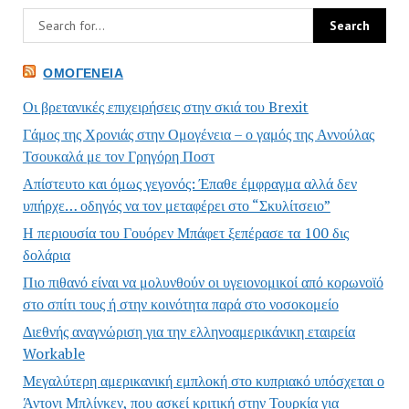
ΟΜΟΓΈΝΕΙΑ
Οι βρετανικές επιχειρήσεις στην σκιά του Brexit
Γάμος της Χρονιάς στην Ομογένεια – ο γαμός της Αννούλας
Τσουκαλά με τον Γρηγόρη Ποστ
Απίστευτο και όμως γεγονός: Έπαθε έμφραγμα αλλά δεν
υπήρχε… οδηγός να τον μεταφέρει στο “Σκυλίτσειο”
Η περιουσία του Γουόρεν Μπάφετ ξεπέρασε τα 100 δις
δολάρια
Πιο πιθανό είναι να μολυνθούν οι υγειονομικοί από κορωνοϊό
στο σπίτι τους ή στην κοινότητα παρά στο νοσοκομείο
Διεθνής αναγνώριση για την ελληνοαμερικάνικη εταιρεία
Workable
Μεγαλύτερη αμερικανική εμπλοκή στο κυπριακό υπόσχεται ο
Άντονι Μπλίνκεν, που ασκεί κριτική στην Τουρκία για