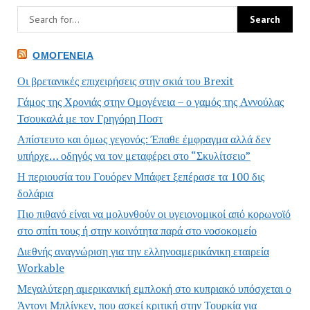
ΟΜΟΓΈΝΕΙΑ
Οι βρετανικές επιχειρήσεις στην σκιά του Brexit
Γάμος της Χρονιάς στην Ομογένεια – ο γαμός της Αννούλας
Τσουκαλά με τον Γρηγόρη Ποστ
Απίστευτο και όμως γεγονός: Έπαθε έμφραγμα αλλά δεν
υπήρχε… οδηγός να τον μεταφέρει στο “Σκυλίτσειο”
Η περιουσία του Γουόρεν Μπάφετ ξεπέρασε τα 100 δις
δολάρια
Πιο πιθανό είναι να μολυνθούν οι υγειονομικοί από κορωνοϊό
στο σπίτι τους ή στην κοινότητα παρά στο νοσοκομείο
Διεθνής αναγνώριση για την ελληνοαμερικάνικη εταιρεία
Workable
Μεγαλύτερη αμερικανική εμπλοκή στο κυπριακό υπόσχεται ο
Άντονι Μπλίνκεν, που ασκεί κριτική στην Τουρκία για