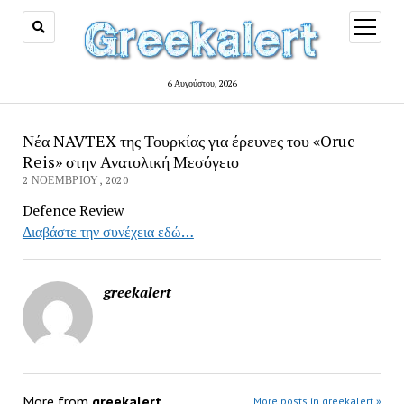
open
menu
6 Αυγούστου, 2026
Νέα NAVTEX της Τουρκίας για έρευνες του «Oruc
Reis» στην Ανατολική Μεσόγειο
2 ΝΟΕΜΒΡΊΟΥ, 2020
Defence Review
Διαβάστε την συνέχεια εδώ…
greekalert
More from
greekalert
More posts in greekalert »