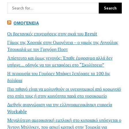
ΟΜΟΓΈΝΕΙΑ
Οι βρετανικές επιχειρήσεις στην σκιά του Brexit
Γάμος της Χρονιάς στην Ομογένεια – ο γαμός της Αννούλας
Τσουκαλά με τον Γρηγόρη Ποστ
Απίστευτο και όμως γεγονός: Έπαθε έμφραγμα αλλά δεν
υπήρχε… οδηγός να τον μεταφέρει στο “Σκυλίτσειο”
Η περιουσία του Γουόρεν Μπάφετ ξεπέρασε τα 100 δις
δολάρια
Πιο πιθανό είναι να μολυνθούν οι υγειονομικοί από κορωνοϊό
στο σπίτι τους ή στην κοινότητα παρά στο νοσοκομείο
Διεθνής αναγνώριση για την ελληνοαμερικάνικη εταιρεία
Workable
Μεγαλύτερη αμερικανική εμπλοκή στο κυπριακό υπόσχεται ο
Άντονι Μπλίνκεν, που ασκεί κριτική στην Τουρκία για