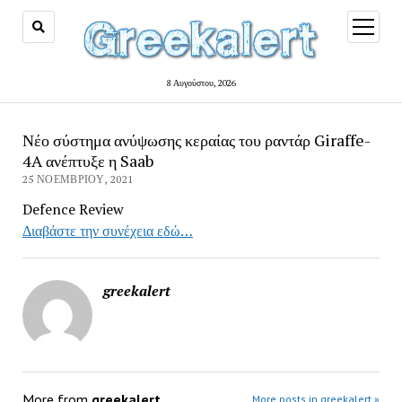
open
menu
8 Αυγούστου, 2026
Νέο σύστημα ανύψωσης κεραίας του ραντάρ Giraffe-
4A ανέπτυξε η Saab
25 ΝΟΕΜΒΡΊΟΥ, 2021
Defence Review
Διαβάστε την συνέχεια εδώ…
greekalert
More from
greekalert
More posts in greekalert »