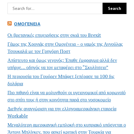
ΟΜΟΓΈΝΕΙΑ
Οι βρετανικές επιχειρήσεις στην σκιά του Brexit
Γάμος της Χρονιάς στην Ομογένεια – ο γαμός της Αννούλας
Τσουκαλά με τον Γρηγόρη Ποστ
Απίστευτο και όμως γεγονός: Έπαθε έμφραγμα αλλά δεν
υπήρχε… οδηγός να τον μεταφέρει στο “Σκυλίτσειο”
Η περιουσία του Γουόρεν Μπάφετ ξεπέρασε τα 100 δις
δολάρια
Πιο πιθανό είναι να μολυνθούν οι υγειονομικοί από κορωνοϊό
στο σπίτι τους ή στην κοινότητα παρά στο νοσοκομείο
Διεθνής αναγνώριση για την ελληνοαμερικάνικη εταιρεία
Workable
Μεγαλύτερη αμερικανική εμπλοκή στο κυπριακό υπόσχεται ο
Άντονι Μπλίνκεν, που ασκεί κριτική στην Τουρκία για