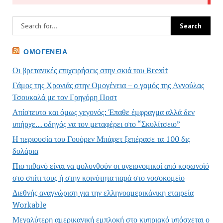
ΟΜΟΓΈΝΕΙΑ
Οι βρετανικές επιχειρήσεις στην σκιά του Brexit
Γάμος της Χρονιάς στην Ομογένεια – ο γαμός της Αννούλας
Τσουκαλά με τον Γρηγόρη Ποστ
Απίστευτο και όμως γεγονός: Έπαθε έμφραγμα αλλά δεν
υπήρχε… οδηγός να τον μεταφέρει στο “Σκυλίτσειο”
Η περιουσία του Γουόρεν Μπάφετ ξεπέρασε τα 100 δις
δολάρια
Πιο πιθανό είναι να μολυνθούν οι υγειονομικοί από κορωνοϊό
στο σπίτι τους ή στην κοινότητα παρά στο νοσοκομείο
Διεθνής αναγνώριση για την ελληνοαμερικάνικη εταιρεία
Workable
Μεγαλύτερη αμερικανική εμπλοκή στο κυπριακό υπόσχεται ο