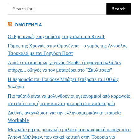
ΟΜΟΓΈΝΕΙΑ
Οι βρετανικές επιχειρήσεις στην σκιά του Brexit
Γάμος της Χρονιάς στην Ομογένεια – ο γαμός της Αννούλας
Τσουκαλά με τον Γρηγόρη Ποστ
Απίστευτο και όμως γεγονός: Έπαθε έμφραγμα αλλά δεν
υπήρχε… οδηγός να τον μεταφέρει στο “Σκυλίτσειο”
Η περιουσία του Γουόρεν Μπάφετ ξεπέρασε τα 100 δις
δολάρια
Πιο πιθανό είναι να μολυνθούν οι υγειονομικοί από κορωνοϊό
στο σπίτι τους ή στην κοινότητα παρά στο νοσοκομείο
Διεθνής αναγνώριση για την ελληνοαμερικάνικη εταιρεία
Workable
Μεγαλύτερη αμερικανική εμπλοκή στο κυπριακό υπόσχεται ο
Άντονι Μπλίνκεν, που ασκεί κριτική στην Τουρκία για