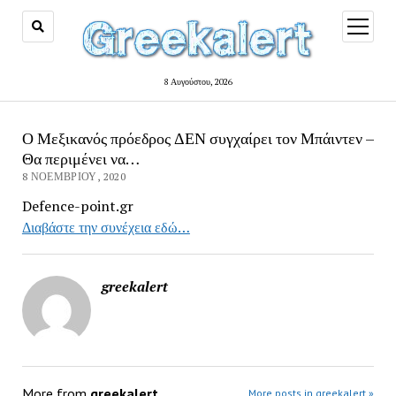
open
menu
8 Αυγούστου, 2026
Ο Μεξικανός πρόεδρος ΔΕΝ συγχαίρει τον Μπάιντεν –
Θα περιμένει να…
8 ΝΟΕΜΒΡΊΟΥ, 2020
Defence-point.gr
Διαβάστε την συνέχεια εδώ…
greekalert
More from
greekalert
More posts in greekalert »