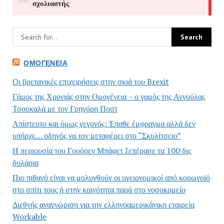
ΟΜΟΓΈΝΕΙΑ
Οι βρετανικές επιχειρήσεις στην σκιά του Brexit
Γάμος της Χρονιάς στην Ομογένεια – ο γαμός της Αννούλας
Τσουκαλά με τον Γρηγόρη Ποστ
Απίστευτο και όμως γεγονός: Έπαθε έμφραγμα αλλά δεν
υπήρχε… οδηγός να τον μεταφέρει στο “Σκυλίτσειο”
Η περιουσία του Γουόρεν Μπάφετ ξεπέρασε τα 100 δις
δολάρια
Πιο πιθανό είναι να μολυνθούν οι υγειονομικοί από κορωνοϊό
στο σπίτι τους ή στην κοινότητα παρά στο νοσοκομείο
Διεθνής αναγνώριση για την ελληνοαμερικάνικη εταιρεία
Workable