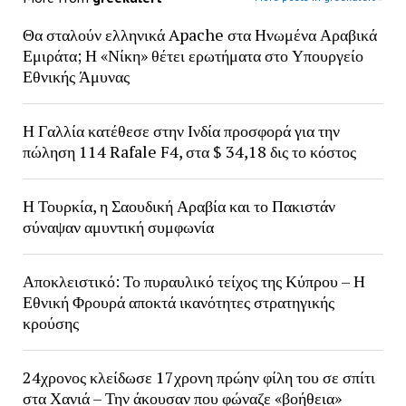
Θα σταλούν ελληνικά Apache στα Ηνωμένα Αραβικά
Εμιράτα; Η «Νίκη» θέτει ερωτήματα στο Υπουργείο
Εθνικής Άμυνας
Η Γαλλία κατέθεσε στην Ινδία προσφορά για την
πώληση 114 Rafale F4, στα $ 34,18 δις το κόστος
Η Τουρκία, η Σαουδική Αραβία και το Πακιστάν
σύναψαν αμυντική συμφωνία
Αποκλειστικό: Το πυραυλικό τείχος της Κύπρου – Η
Εθνική Φρουρά αποκτά ικανότητες στρατηγικής
κρούσης
24χρονος κλείδωσε 17χρονη πρώην φίλη του σε σπίτι
στα Χανιά – Την άκουσαν που φώναζε «βοήθεια»