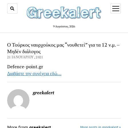
open
menu
9 Αυγούστου, 2026
Ο Τούρκος ναυρχούκος μας “νουθετεί” για τα 12 ν.μ. –
Μηδέν διάλογος
21 ΙΑΝΟΥΑΡΊΟΥ, 2021
Defence-point.gr
Διαβάστε την συνέχεια εδώ…
greekalert
More from
greekalert
More posts in greekalert »