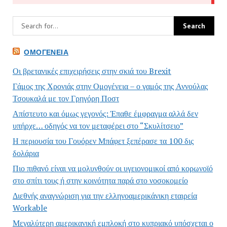
ΟΜΟΓΈΝΕΙΑ
Οι βρετανικές επιχειρήσεις στην σκιά του Brexit
Γάμος της Χρονιάς στην Ομογένεια – ο γαμός της Αννούλας
Τσουκαλά με τον Γρηγόρη Ποστ
Απίστευτο και όμως γεγονός: Έπαθε έμφραγμα αλλά δεν
υπήρχε… οδηγός να τον μεταφέρει στο “Σκυλίτσειο”
Η περιουσία του Γουόρεν Μπάφετ ξεπέρασε τα 100 δις
δολάρια
Πιο πιθανό είναι να μολυνθούν οι υγειονομικοί από κορωνοϊό
στο σπίτι τους ή στην κοινότητα παρά στο νοσοκομείο
Διεθνής αναγνώριση για την ελληνοαμερικάνικη εταιρεία
Workable
Μεγαλύτερη αμερικανική εμπλοκή στο κυπριακό υπόσχεται ο