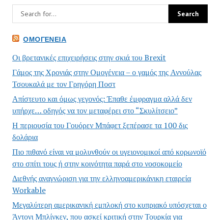
ΟΜΟΓΈΝΕΙΑ
Οι βρετανικές επιχειρήσεις στην σκιά του Brexit
Γάμος της Χρονιάς στην Ομογένεια – ο γαμός της Αννούλας
Τσουκαλά με τον Γρηγόρη Ποστ
Απίστευτο και όμως γεγονός: Έπαθε έμφραγμα αλλά δεν
υπήρχε… οδηγός να τον μεταφέρει στο “Σκυλίτσειο”
Η περιουσία του Γουόρεν Μπάφετ ξεπέρασε τα 100 δις
δολάρια
Πιο πιθανό είναι να μολυνθούν οι υγειονομικοί από κορωνοϊό
στο σπίτι τους ή στην κοινότητα παρά στο νοσοκομείο
Διεθνής αναγνώριση για την ελληνοαμερικάνικη εταιρεία
Workable
Μεγαλύτερη αμερικανική εμπλοκή στο κυπριακό υπόσχεται ο
Άντονι Μπλίνκεν, που ασκεί κριτική στην Τουρκία για