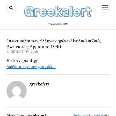
open
menu
9 Αυγούστου, 2026
Οι αντίπαλοι των Ελλήνων ηρώων! Ιταλικό πεζικό,
Αλπινιστές, Άρματα το 1940
31 ΟΚΤΩΒΡΊΟΥ, 2020
History-point.gr
Διαβάστε την συνέχεια εδώ…
greekalert
More from
greekalert
More posts in greekalert »