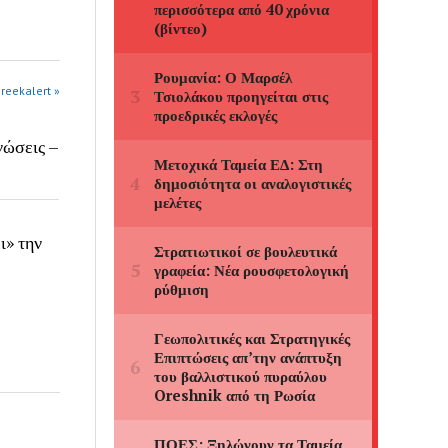
greekalert »
νώσεις –
» την