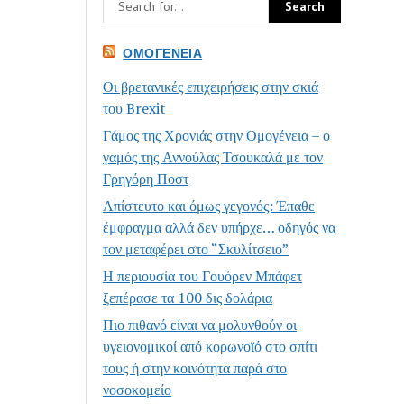
ΟΜΟΓΈΝΕΙΑ
Οι βρετανικές επιχειρήσεις στην σκιά
του Brexit
Γάμος της Χρονιάς στην Ομογένεια – ο
γαμός της Αννούλας Τσουκαλά με τον
Γρηγόρη Ποστ
Απίστευτο και όμως γεγονός: Έπαθε
έμφραγμα αλλά δεν υπήρχε… οδηγός να
τον μεταφέρει στο “Σκυλίτσειο”
Η περιουσία του Γουόρεν Μπάφετ
ξεπέρασε τα 100 δις δολάρια
Πιο πιθανό είναι να μολυνθούν οι
υγειονομικοί από κορωνοϊό στο σπίτι
τους ή στην κοινότητα παρά στο
νοσοκομείο